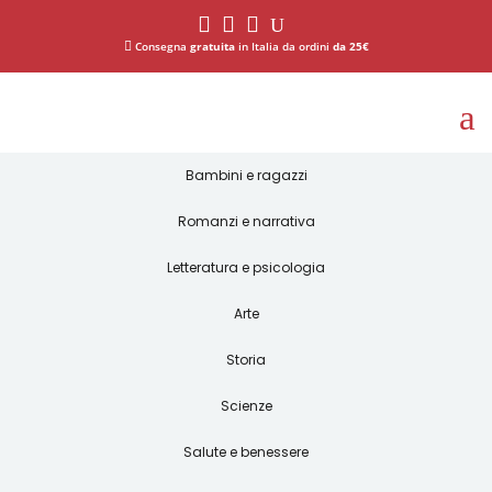



U

Consegna
gratuita
in Italia da ordini
da 25€
a
Bambini e ragazzi
Romanzi e narrativa
Letteratura e psicologia
Arte
Storia
Scienze
Salute e benessere