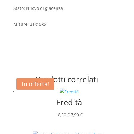
Stato: Nuovo di giacenza
Misure: 21x15x5
Prodotti correlati
In offerta!
In offerta!
In offerta!
Eredità
Il
Il
18,50
€
7,90
€
prezzo
prezzo
originale
attuale