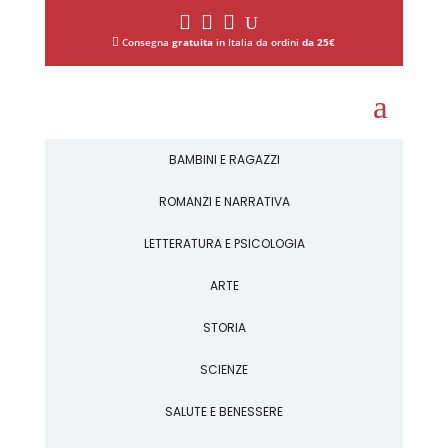



U

Consegna
gratuita
in Italia da ordini
da 25€
a
BAMBINI E RAGAZZI
ROMANZI E NARRATIVA
LETTERATURA E PSICOLOGIA
ARTE
STORIA
SCIENZE
SALUTE E BENESSERE