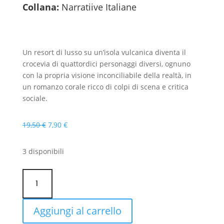
Collana:
Narratiive Italiane
Un resort di lusso su un’isola vulcanica diventa il
crocevia di quattordici personaggi diversi, ognuno
con la propria visione inconciliabile della realtà, in
un romanzo corale ricco di colpi di scena e critica
sociale.
Il
Il
19,50
€
7,90
€
prezzo
prezzo
originale
attuale
3 disponibili
era:
è:
19,50 €.
7,90 €.
Villa
Metaphora
quantità
Aggiungi al carrello