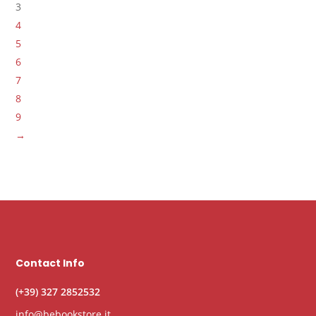
3
4
5
6
7
8
9
→
Contact Info
(+39) 327 2852532
info@bebookstore.it