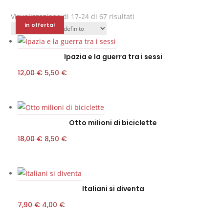
Visualizzazione di 17-24 di 67 risultati
In offerta!
In offerta!
In offerta!
In offerta!
In offerta!
In offerta!
In offerta!
In offerta!
Ipazia e la guerra tra i sessi
IL
IL
12,00
€
5,50
€
PREZZO
PREZZO
ORIGINALE
ATTUALE
ERA:
È:
Otto milioni di biciclette
12,00 €.
5,50 €.
IL
IL
18,00
€
8,50
€
PREZZO
PREZZO
ORIGINALE
ATTUALE
ERA:
È:
Italiani si diventa
18,00 €.
8,50 €.
IL
IL
7,90
€
4,00
€
PREZZO
PREZZO