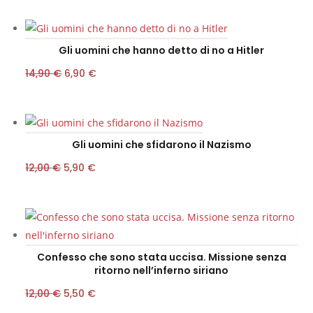
ORIGINALE
ATTUALE
ERA:
È:
Gli uomini che hanno detto di no a Hitler
7,90 €.
4,00 €.
IL
IL
14,90
€
6,90
€
PREZZO
PREZZO
ORIGINALE
ATTUALE
ERA:
È:
Gli uomini che sfidarono il Nazismo
14,90 €.
6,90 €.
IL
IL
12,00
€
5,90
€
PREZZO
PREZZO
ORIGINALE
ATTUALE
ERA:
È:
12,00 €.
5,90 €.
Confesso che sono stata uccisa. Missione senza
ritorno nell’inferno siriano
IL
IL
12,00
€
5,50
€
PREZZO
PREZZO