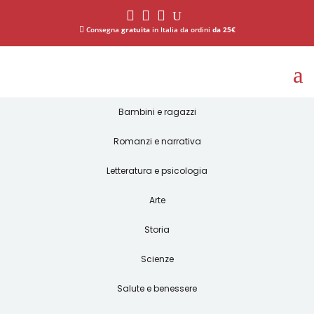



U

Consegna
gratuita
in Italia da ordini
da 25€
a
Bambini e ragazzi
Romanzi e narrativa
Letteratura e psicologia
Arte
Storia
Scienze
Salute e benessere